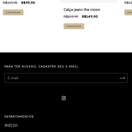
R$119,90
R$99,90
R$11
Calça jeans the vision
COMPRAR
CO
R$219,90
R$149,90
COMPRAR
PARA TER ACESSO, CADASTRE SEU E-MAIL.
DEPARTAMENTOS
INÍCIO