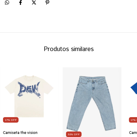
Produtos similares
17
%
OFF
17
%
Camiseta the vision
Cami
32
%
OFF