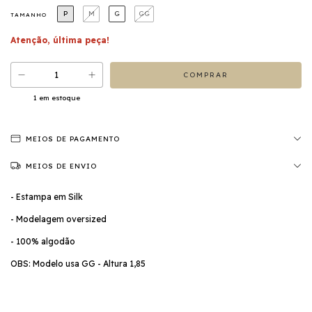
P
M
G
GG
TAMANHO
Atenção, última peça!
1
em estoque
MEIOS DE PAGAMENTO
MEIOS DE ENVIO
- Estampa em Silk
- Modelagem oversized
- 100% algodão
OBS: Modelo usa GG - Altura 1,85